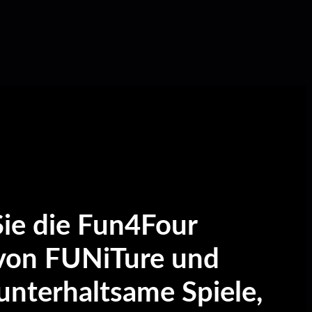
ie die Fun4Four
 von FUNiTure und
 unterhaltsame Spiele,